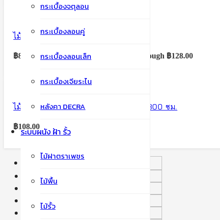
กระเบื้องจตุลอน
กระเบื้องลอนคู่
ไม้ฝา ตราเพชร 4m. หน้า 8″
กระเบื้องลอนเล็ก
฿
84.50
–
฿
128.00
Price range: ฿84.50 through ฿128.00
กระเบื้องเจียระไน
หลังคา DECRA
ไม้ฝาบังใบ ตราเพชร ผิวเสี้ยน 1.1X16.5X300 ซม.
฿
108.00
ระบบผนัง ฝ้า รั้ว
ไม้ฝาตราเพชร
ระบบหลังคา
กระเบื้อง CT เวนิส.
ไม้พื้น
กระเบื้อง CTแกรน ออนดา
กระเบื้องอดามัส
ไม้รั้ว
กระเบื้องจตุลอน