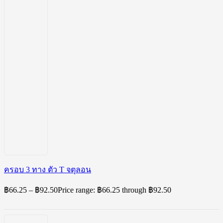
ครอบ 3 ทาง ตัว T จตุลอน
฿
66.25
–
฿
92.50
Price range: ฿66.25 through ฿92.50