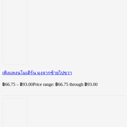
เพิงแหงนโมเดิร์น มุงจากซ้ายไปขวา
฿
66.75
–
฿
93.00
Price range: ฿66.75 through ฿93.00