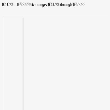
฿
41.75
–
฿
60.50
Price range: ฿41.75 through ฿60.50