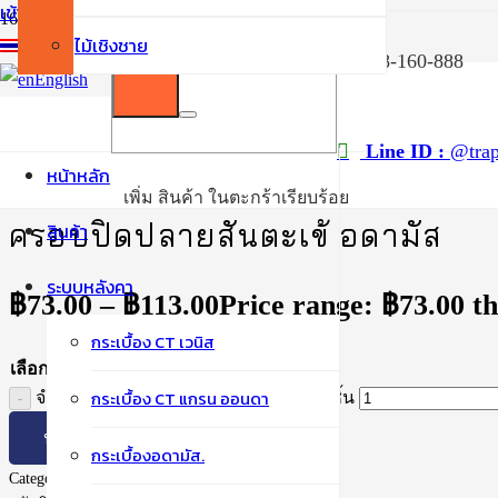
เข้าสู่ระบบ / สมัครสมาชิก
ไม้เชิงชาย
ไทย
038-160-888
English
หน้าแรก
/
กระเบื้องอดามัส
Line ID :
@trap
/
หน้าหลัก
ครอบปิดปลายสันตะเข้ อดามัส
เพิ่ม
สินค้า
ในตะกร้าเรียบร้อย
ครอบปิดปลายสันตะเข้ อดามัส
สินค้า
ระบบหลังคา
฿
73.00
–
฿
113.00
Price range: ฿73.00 t
กระเบื้อง CT เวนิส
เลือกสี
กระเบื้อง CT แกรน ออนดา
จำนวน ครอบปิดปลายสันตะเข้ อดามัส ชิ้น
หยิบใส่ตะกร้า
กระเบื้องอดามัส.
Category:
กระเบื้องอดามัส