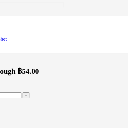
het
rough ฿54.00