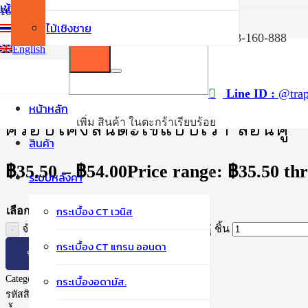
เข้าสู่ระบบ / สมัครสมาชิก
ไม้เชิงชาย
ไทย
หน้าแรก
038-160-888
/
English
กระเบื้องลอนคู่
/
ครอบโค้งสันตะเข้แบบเว้า ลอนคู่
Line ID :
@trap
หน้าหลัก
เพิ่ม
สินค้า
ในตะกร้าเรียบร้อย
ครอบโค้งสันตะเข้แบบเว้า ลอนคู่
สินค้า
฿
35.50
–
฿
54.00
Price range: ฿35.50 th
ระบบหลังคา
กระเบื้อง CT เวนิส
เลือกสี
จำนวน ครอบโค้งสันตะเข้แบบเว้า ลอนคู่ ชิ้น
กระเบื้อง CT แกรน ออนดา
หยิบใส่ตะกร้า
Category:
กระเบื้องลอนคู่
กระเบื้องอดามัส.
รหัสสินค้า:
25