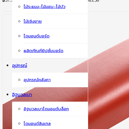
฿
57.75
–
฿
83.50
Price range: ฿57.75 through ฿83.50
ไม้ระแนง-ไม้มอบ-ไม้บัว
ไม้เชิงชาย
ไดมอนด์บอร์ด
ผลิตภัณฑ์ยิปซั่มบอร์ด
อุปกรณ์
อุปกรณ์หลังคา
อิฐมวลเบา
อิฐมวลเบาไดมอนด์บล็อก
ไดมอนด์ลินเทล