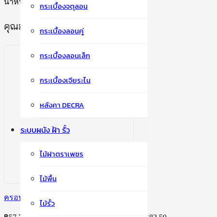
น้ำหนัก:
ไม่ระบุ
กระเบื้องจตุลอน
คุณอาจจะชื่นชอบ…
กระเบื้องลอนคู่
กระเบื้องลอนเล็ก
กระเบื้องเจียระไน
หลังคา DECRA
ระบบผนัง ฝ้า รั้ว
ไม้ฝาตราเพชร
ไม้พื้น
ครอบสันโค้ง 4 ทาง ปั้นหยา ลอนคู่
ไม้รั้ว