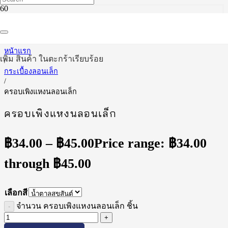
หน้าแรก
เพิ่ม
สินค้า
ในตะกร้าเรียบร้อย
/
กระเบื้องลอนเล็ก
/
ครอบเพิงแหงนลอนเล็ก
ครอบเพิงแหงนลอนเล็ก
฿
34.00
–
฿
45.00
Price range: ฿34.00
through ฿45.00
เลือกสี
จำนวน ครอบเพิงแหงนลอนเล็ก ชิ้น