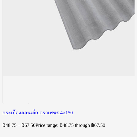
กระเบื้องลอนเล็ก ตราเพชร 4×150
฿
48.75
–
฿
67.50
Price range: ฿48.75 through ฿67.50