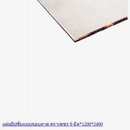
แผ่นยิปซั่มแบบขอบลาด ตราเพชร 9 มิล*1200*2400