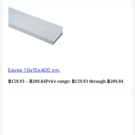
Eaves 1.6x15x400 cm.
฿
159.93
–
฿
209.84
Price range: ฿159.93 through ฿209.84