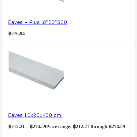
Eaves – Plus1.8*23*300
฿
276.94
Eaves 1.6x20x400 cm.
฿
212.21
–
฿
274.59
Price range: ฿212.21 through ฿274.59