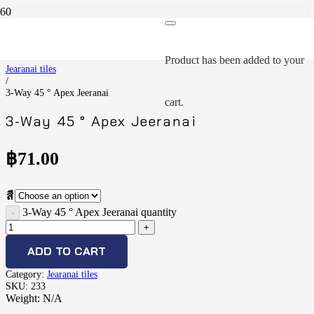
Home
/
Product
has been added to your
Jearanai tiles
/
3-Way 45 ° Apex Jeeranai
cart.
3-Way 45 ° Apex Jeeranai
฿
71.00
สี
3-Way 45 ° Apex Jeeranai quantity
ADD TO CART
Category:
Jearanai tiles
SKU:
233
Weight:
N/A