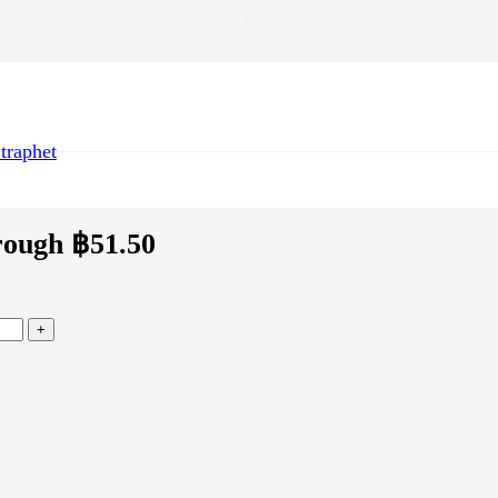
raphet
)
rough ฿51.50