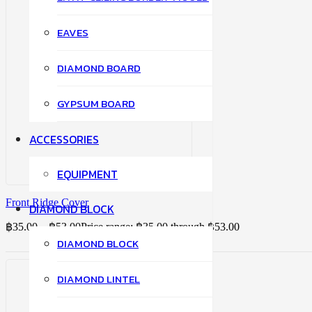
EAVES
DIAMOND BOARD
GYPSUM BOARD
ACCESSORIES
EQUIPMENT
Front Ridge Cover
DIAMOND BLOCK
฿
35.00
–
฿
53.00
Price range: ฿35.00 through ฿53.00
DIAMOND BLOCK
DIAMOND LINTEL