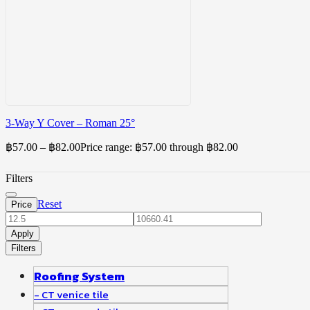
3-Way Y Cover – Roman 25°
฿
57.00
–
฿
82.00
Price range: ฿57.00 through ฿82.00
Filters
Reset
Price
Apply
Filters
Roofing System
CT venice tile