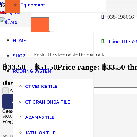
เข้าสู่ระบบ / สมัครสมาชิก
Equipment
Home
English
038-198666
/
ไทย
Roman Tiles
/
Adjust Corner Cover (Bottom)
HOME
Line ID :
@t
Adjust Corner Cover (Bottom
Product
has been added to your cart.
SHOP
฿
33.50
–
฿
51.50
Price range: ฿33.50 th
ROOFING SYSTEM
เลือกสี
CT VENICE TILE
Adjust Corner Cover (Bottom) quantity
ADD TO CART
CT GRAN ONDA TILE
Category:
Roman Tiles
ADAMAS TILE
SKU:
8
Weight:
N/A
JATULON TILE
คุณอาจจะชื่นชอบ…