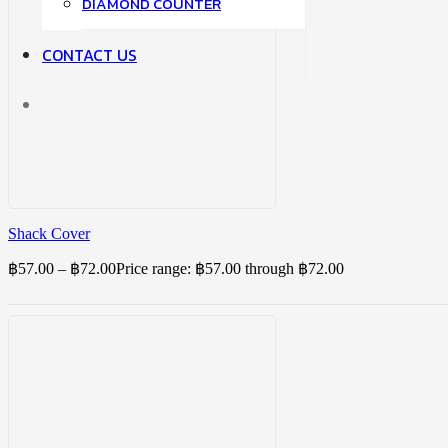
DIAMOND COUNTER
CONTACT US
Shack Cover
฿
57.00
–
฿
72.00
Price range: ฿57.00 through ฿72.00