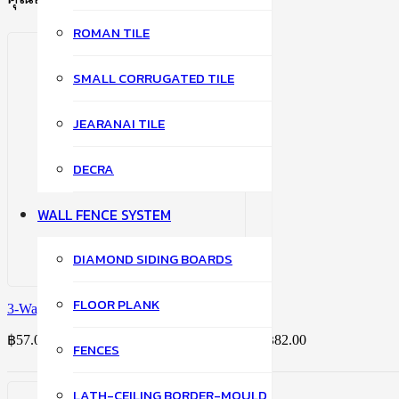
ROMAN TILE
SMALL CORRUGATED TILE
JEARANAI TILE
DECRA
WALL FENCE SYSTEM
DIAMOND SIDING BOARDS
FLOOR PLANK
3-Way Y Curved Ridge Cover
฿
57.00
–
฿
82.00
Price range: ฿57.00 through ฿82.00
FENCES
LATH-CEILING BORDER-MOULD