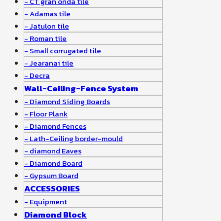
CT gran onda tile
Adamas tile
Jatulon tile
Roman tile
Small corrugated tile
Jearanai tile
Decra
Wall-Ceiling-Fence System
Diamond Siding Boards
Floor Plank
Diamond Fences
Lath-Ceiling border-mould
diamond Eaves
Diamond Board
Gypsum Board
ACCESSORIES
Equipment
Diamond Block