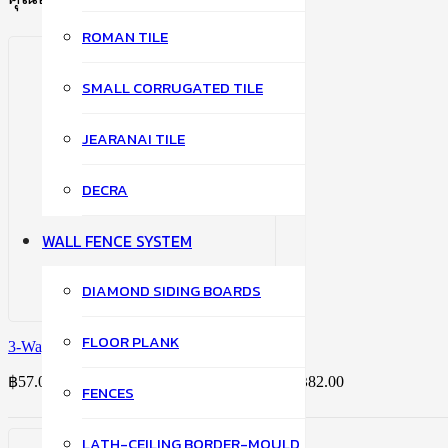
ROMAN TILE
SMALL CORRUGATED TILE
JEARANAI TILE
DECRA
WALL FENCE SYSTEM
DIAMOND SIDING BOARDS
FLOOR PLANK
3-Way Y Curved Ridge Cover
฿
57.00
–
฿
82.00
Price range: ฿57.00 through ฿82.00
FENCES
LATH-CEILING BORDER-MOULD