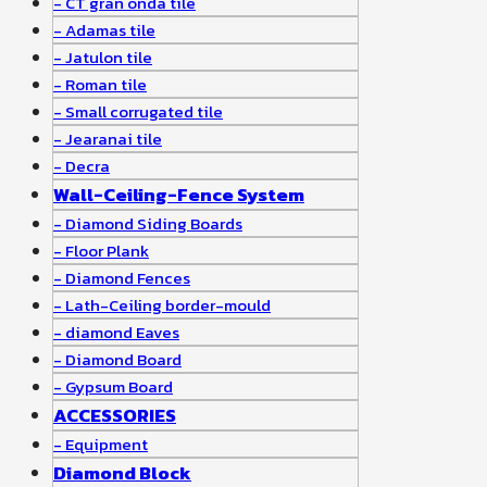
CT gran onda tile
Adamas tile
Jatulon tile
Roman tile
Small corrugated tile
Jearanai tile
Decra
Wall-Ceiling-Fence System
Diamond Siding Boards
Floor Plank
Diamond Fences
Lath-Ceiling border-mould
diamond Eaves
Diamond Board
Gypsum Board
ACCESSORIES
Equipment
Diamond Block