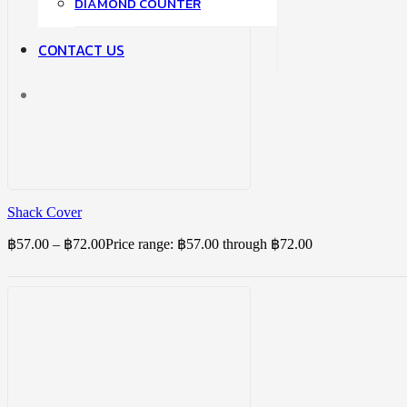
DIAMOND COUNTER
CONTACT US
Shack Cover
฿
57.00
–
฿
72.00
Price range: ฿57.00 through ฿72.00