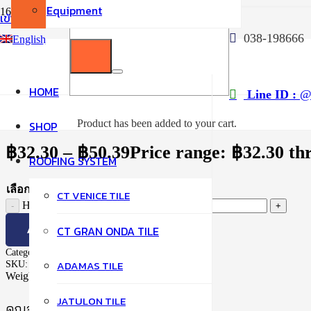
Equipment
เข้าสู่ระบบ / สมัครสมาชิก
Home
038-198666
English
/
Roman Tiles
/
Hip Ridge Cover
HOME
Line ID :
@t
Hip Ridge Cover
Product
has been added to your cart.
SHOP
฿
32.30
–
฿
50.39
Price range: ฿32.30 th
ROOFING SYSTEM
เลือกสี
CT VENICE TILE
Hip Ridge Cover quantity
ADD TO CART
CT GRAN ONDA TILE
Category:
Roman Tiles
ADAMAS TILE
SKU:
24
Weight:
N/A
JATULON TILE
คุณอาจจะชื่นชอบ…