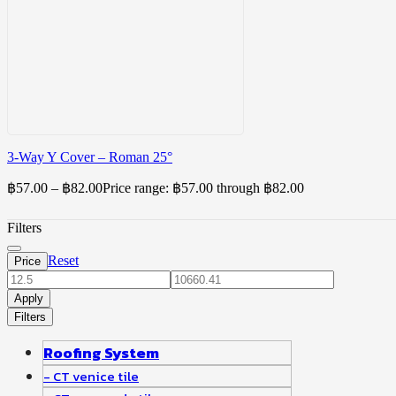
3-Way Y Cover – Roman 25°
฿
57.00
–
฿
82.00
Price range: ฿57.00 through ฿82.00
Filters
Reset
Price
Apply
Filters
Roofing System
CT venice tile