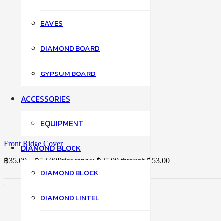
EAVES
DIAMOND BOARD
GYPSUM BOARD
ACCESSORIES
EQUIPMENT
Front Ridge Cover
DIAMOND BLOCK
฿
35.00
–
฿
53.00
Price range: ฿35.00 through ฿53.00
DIAMOND BLOCK
DIAMOND LINTEL