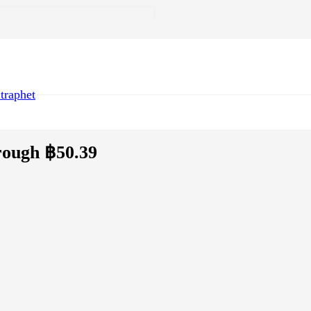
raphet
rough ฿50.39