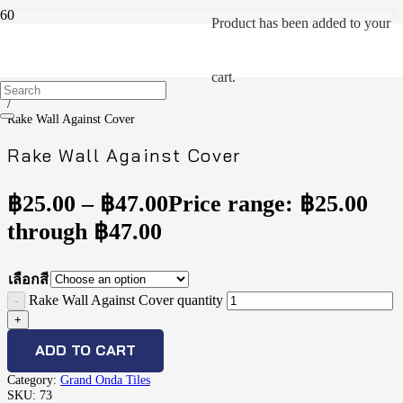
Product
has been added to your
Home
/
cart.
Grand Onda Tiles
/
Rake Wall Against Cover
Rake Wall Against Cover
฿
25.00
–
฿
47.00
Price range: ฿25.00
through ฿47.00
เลือกสี
Rake Wall Against Cover quantity
ADD TO CART
Category:
Grand Onda Tiles
SKU:
73