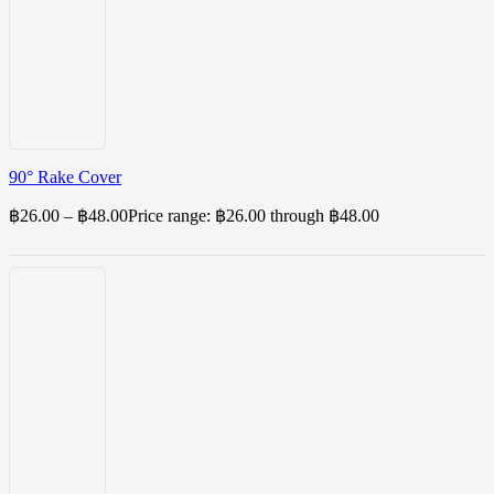
90° Rake Cover
฿
26.00
–
฿
48.00
Price range: ฿26.00 through ฿48.00