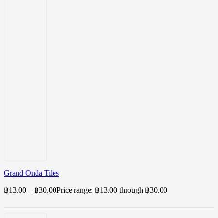
Grand Onda Tiles
฿
13.00
–
฿
30.00
Price range: ฿13.00 through ฿30.00