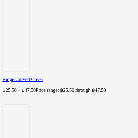
Ridge Curved Cover
฿
25.50
–
฿
47.50
Price range: ฿25.50 through ฿47.50